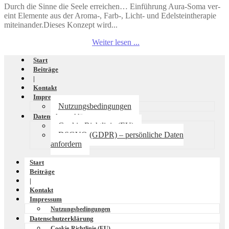
Durch die Sinne die Seele erreichen… Einführung Aura-Soma ver­
eint Ele­men­te aus der Aroma‑, Farb‑, Licht- und Edel­stein­the­ra­pie
mit­ein­an­der.Die­ses Kon­zept wird...
Weiter lesen ...
Start
Beiträge
|
Kontakt
Impressum
Nutzungsbedingungen
Datenschutzerklärung
Cookie-Richtlinie (EU)
DSGVO (GDPR) – persönliche Daten
anfordern
Start
Beiträge
|
Kontakt
Impressum
Nutzungsbedingungen
Datenschutzerklärung
Cookie-Richtlinie (EU)