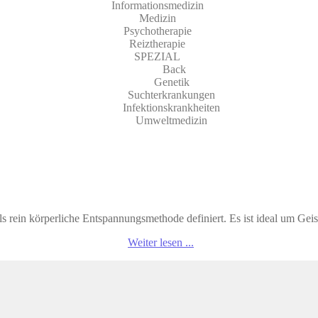
Informationsmedizin
Medizin
Psychotherapie
Reiztherapie
SPEZIAL
Back
Genetik
Suchterkrankungen
Infektionskrankheiten
Umweltmedizin
ein kör­per­li­che Ent­span­nungs­me­tho­de defi­niert. Es ist ide­al um Ge
Weiter lesen ...