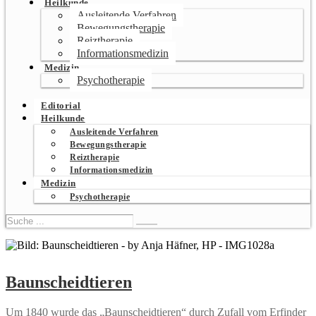
Heilkunde
Ausleitende Verfahren
Bewegungstherapie
Reiztherapie
Informationsmedizin
Medizin
Psychotherapie
Editorial
Heilkunde
Ausleitende Verfahren
Bewegungstherapie
Reiztherapie
Informationsmedizin
Medizin
Psychotherapie
Baunscheidtieren
Um 1840 wur­de das „Baun­scheid­tie­ren“ durch Zufall vom Erfin­der