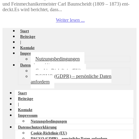
und Fein­me­cha­ni­ker­meis­ter Carl Baun­scheidt (1809 – 1873) ent­
deckt.Es wird berich­tet, dass...
Weiter lesen ...
Start
Beiträge
|
Kontakt
Impressum
Nutzungsbedingungen
Datenschutzerklärung
Cookie-Richtlinie (EU)
DSGVO (GDPR) – persönliche Daten
anfordern
Start
Beiträge
|
Kontakt
Impressum
Nutzungsbedingungen
Datenschutzerklärung
Cookie-Richtlinie (EU)
DSGVO (GDPR) – persönliche Daten anfordern