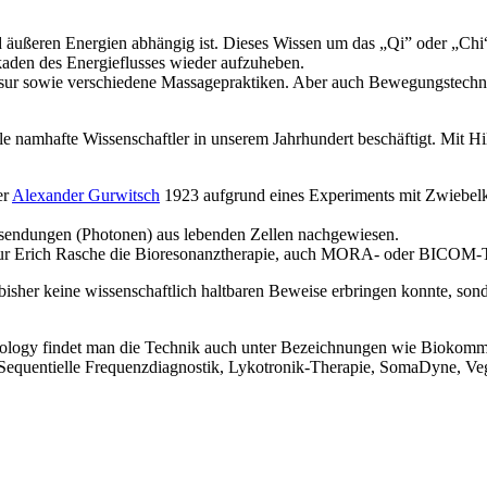
e­ren Ener­gien abhän­gig ist. Die­ses Wis­sen um das „Qi” oder „Chi“ ver
­den des Ener­gie­flus­ses wie­der auf­zu­he­ben.
s­sur sowie ver­schie­de­ne Mas­sa­ge­prak­ti­ken. Aber auch Bewe­gungs­tec
 nam­haf­te Wis­sen­schaft­ler in unse­rem Jahr­hun­dert beschäf­tigt. Mit H
er
Alex­an­der Gur­witsch
1923 auf­grund eines Expe­ri­ments mit Zwie­bel
sen­dun­gen (Pho­to­nen) aus leben­den Zel­len nachgewiesen.
ieur Erich Rasche die Bio­re­so­nanz­the­ra­pie, auch MORA- oder BICOM-T
 bis­her kei­ne wis­sen­schaft­lich halt­ba­ren Bewei­se erbrin­gen konn­te, s
­lo­gy fin­det man die Tech­nik auch unter Bezeich­nun­gen wie Biokommunikat
T), Sequen­ti­el­le Fre­quenz­dia­gnos­tik, Lyko­tro­nik-The­ra­pie, Soma­Dy­