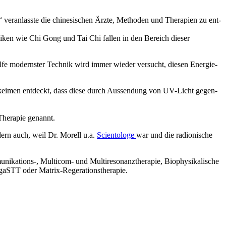
­an­lass­te die chi­ne­si­schen Ärz­te, Metho­den und The­ra­pien zu ent­
h­ni­ken wie Chi Gong und Tai Chi fal­len in den Bereich die­ser
il­fe moderns­ter Tech­nik wird immer wie­der ver­sucht, die­sen Ener­gie­
­kei­men ent­deckt, dass die­se durch Aus­sendung von UV-Licht gegen­
he­ra­pie genannt.
on­dern auch, weil Dr. Morell u.a.
Sci­en­to­lo­ge
war und die radio­ni­sche
ions‑, Mul­ti­com- und Mul­ti­re­so­nanz­the­ra­pie, Bio­phy­si­ka­li­sche
ne, VegaSTT oder Matrix-Regerationstherapie.