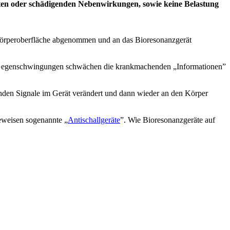
h­ten oder schä­di­gen­den Neben­wir­kun­gen, sowie kei­ne Belas­tung
ör­per­ober­flä­che abge­nom­men und an das Bio­re­so­nanz­ge­rät
 Gegen­schwin­gun­gen schwä­chen die krank­ma­chen­den „Infor­ma­tio­nen”
­hen­den Signa­le im Gerät ver­än­dert und dann wie­der an den Kör­per
ewei­sen soge­nann­te „
Anti­schall­ge­rä­te
”. Wie Bio­re­so­nanz­ge­rä­te auf