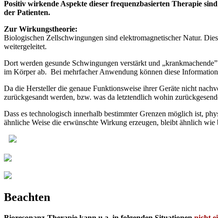
Posi­tiv wir­ken­de Aspek­te die­ser fre­quenz­ba­sier­ten The­ra­pie 
der Patienten.
Zur Wir­kungs­theo­rie:
Bio­lo­gi­schen Zell­schwin­gun­gen sind elek­tro­ma­gne­ti­scher Natur. Di
weitergeleitet.
Dort wer­den gesun­de Schwin­gun­gen ver­stärkt und „krank­ma­chen­de” w
im Kör­per ab. Bei mehr­fa­cher Anwen­dung kön­nen die­se Infor­ma­tio­
Da die Her­stel­ler die genaue Funk­ti­ons­wei­se ihrer Gerä­te nicht nach­
zurück­ge­sandt wer­den, bzw. was da letzt­end­lich wohin zurück­ge­sen­d
Dass es tech­no­lo­gisch inner­halb bestimm­ter Gren­zen mög­lich ist, phy­
ähn­li­che Wei­se die erwünsch­te Wir­kung erzeu­gen, bleibt ähn­lich wi
WERBUNG
Beachten
Bio­re­so­nanz-The­ra­pie kann u.a. in fol­gen­den Situa­tio­nen
nicht ei