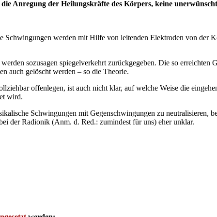
sind die Anre­gung der Hei­lungs­kräf­te des Kör­pers, kei­ne uner­wünsc
e­se Schwin­gun­gen wer­den mit Hil­fe von lei­ten­den Elek­tro­den von der K
er­den sozu­sa­gen spie­gel­ver­kehrt zurück­ge­ge­ben. Die so erreich­ten
nen auch gelöscht wer­den – so die Theorie.
voll­zieh­bar offen­le­gen, ist auch nicht klar, auf wel­che Wei­se die ein­ge
et wird.
si­ka­li­sche Schwin­gun­gen mit Gegen­schwin­gun­gen zu neu­tra­li­sie­ren, b
e bei der Radio­nik (Anm. d. Red.: zumin­dest für uns) eher unklar.
n­ge­setzt
werden: