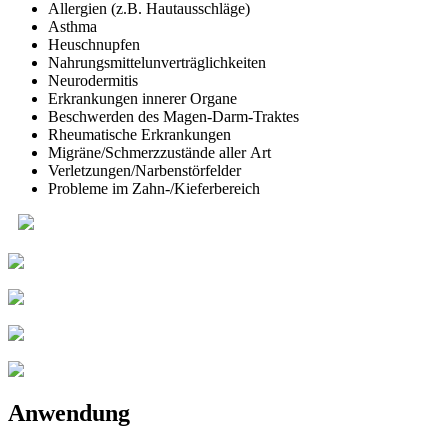
All­er­gien (z.B. Hautausschläge)
Asth­ma
Heu­schnup­fen
Nah­rungs­mit­tel­un­ver­träg­lich­kei­ten
Neu­ro­der­mi­tis
Erkran­kun­gen inne­rer Organe
Beschwer­den des Magen-Darm-Traktes
Rheu­ma­ti­sche Erkrankungen
Migräne/Schmerzzustände aller Art
Verletzungen/Narbenstörfelder
Pro­ble­me im Zahn-/Kie­fer­be­reich
WERBUNG
Anwendung