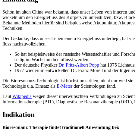
Schon im alten Chi­na war bekannt, dass unser Leben von inne­ren und äuß
wi­ckeln um den Ener­gie­fluss des Kör­pers zu unter­stüt­zen, bzw. Blo­cka
Bekann­te Metho­den hier­für sind bei­spiels­wei­se Aku­punk­tur, Aku­pre
Techniken.
Der Gedan­ke, dass unser Leben einem Ener­gie­fluss unter­liegt, hat vie­le
fluss nachzuvollziehen.
So hat bei­spiels­wei­se der rus­si­sche Wis­sen­schaft­ler und For­sch
sei­tig im Wachs­tum beein­flusst werden.
Der deut­sche Phy­si­ker
Dr. Fritz-Albert Popp
hat 1975 Licht­aus­
1977 wie­der­um ent­wi­ckel­ten Dr. Franz Morell und der Inge­n
Die Bio­re­so­nanz-Tech­no­lo­gie ist höchst umstrit­ten, nicht nur weil sie
Tech­no­lo­gie u.a. Ein­satz als
E‑Meter
der Sci­en­to­lo­gen fand.
Laut
Wiki­pe­dia
wegen die­ser uner­wünsch­ten Ver­bin­dun­gen zu Sci­en­to
Infor­ma­ti­ons­the­ra­pie (BIT), Dia­gnos­ti­sche Reso­nanz­the­ra­pie (DR
Indikation
Bio­re­so­nanz-The­ra­pie fin­det tra­di­tio­nell Anwen­dung bei: