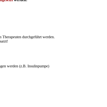
n The­ra­peu­ten durch­ge­führt wer­den.
sarzt!
ra­gen wer­den (z.B. Insulinpumpe)