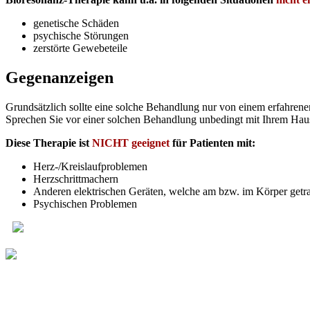
gene­ti­sche Schäden
psy­chi­sche Störungen
zer­stör­te Gewebeteile
Gegenanzeigen
Grund­sätz­lich soll­te eine sol­che Behand­lung nur von einem erfah­re­ne
Spre­chen Sie vor einer sol­chen Behand­lung unbe­dingt mit Ihrem Hau
Die­se The­ra­pie ist
NICHT geeig­net
für Pati­en­ten mit:
Herz-/Kreis­lauf­pro­ble­men
Herz­schritt­ma­chern
Ande­ren elek­tri­schen Gerä­ten, wel­che am bzw. im Kör­per get
Psy­chi­schen Problemen
WERBUNG