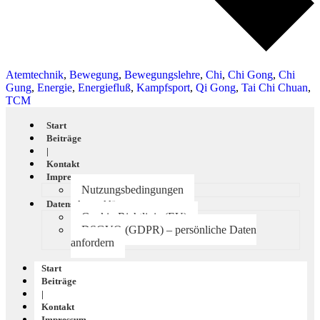
Atem­tech­nik
,
Bewe­gung
,
Bewe­gungs­leh­re
,
Chi
,
Chi Gong
,
Chi
Gung
,
Ener­gie
,
Ener­gie­fluß
,
Kampf­sport
,
Qi Gong
,
Tai Chi Chu­an
,
TCM
Start
Beiträge
|
Kontakt
Impressum
Nutzungsbedingungen
Datenschutzerklärung
Cookie-Richtlinie (EU)
DSGVO (GDPR) – persönliche Daten
anfordern
Start
Beiträge
|
Kontakt