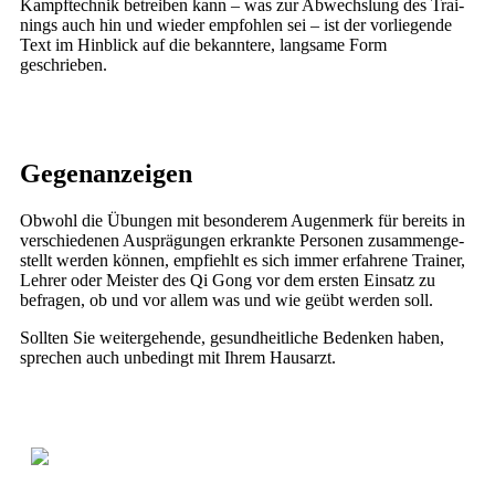
Kampf­tech­nik betrei­ben kann – was zur Abwechs­lung des Trai­
nings auch hin und wie­der emp­foh­len sei – ist der vor­lie­gen­de
Text im Hin­blick auf die bekann­te­re, lang­sa­me Form
geschrieben.
Gegenanzeigen
Obwohl die Übun­gen mit beson­de­rem Augen­merk für bereits in
ver­schie­de­nen Aus­prä­gun­gen erkrank­te Per­so­nen zusam­men­ge­
stellt wer­den kön­nen, emp­fiehlt es sich immer erfah­re­ne Trai­ner,
Leh­rer oder Meis­ter des Qi Gong vor dem ers­ten Ein­satz zu
befra­gen, ob und vor allem was und wie geübt wer­den soll.
Soll­ten Sie wei­ter­ge­hen­de, gesund­heit­li­che Beden­ken haben,
spre­chen auch unbe­dingt mit Ihrem Hausarzt.
WERBUNG