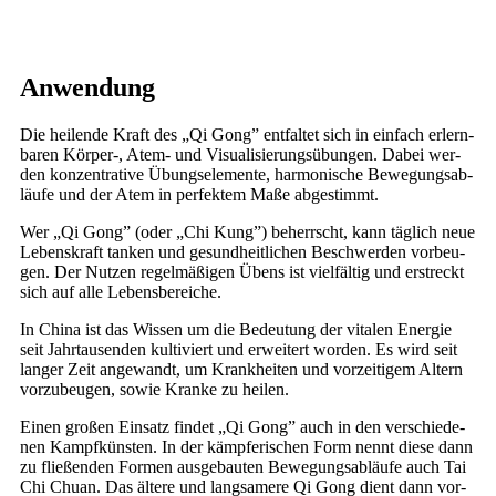
Anwendung
Die hei­len­de Kraft des „Qi Gong” ent­fal­tet sich in ein­fach erlern­
ba­ren Körper‑, Atem- und Visua­li­sie­rungs­übun­gen. Dabei wer­
den kon­zen­tra­ti­ve Übungs­ele­men­te, har­mo­ni­sche Bewe­gungs­ab­
läu­fe und der Atem in per­fek­tem Maße abgestimmt.
Wer „Qi Gong” (oder „Chi Kung”) beherrscht, kann täg­lich neue
Lebens­kraft tan­ken und gesund­heit­li­chen Beschwer­den vor­beu­
gen. Der Nut­zen regel­mä­ßi­gen Übens ist viel­fäl­tig und erstreckt
sich auf alle Lebensbereiche.
In Chi­na ist das Wis­sen um die Bedeu­tung der vita­len Ener­gie
seit Jahr­tau­sen­den kul­ti­viert und erwei­tert wor­den. Es wird seit
lan­ger Zeit ange­wandt, um Krank­hei­ten und vor­zei­ti­gem Altern
vor­zu­beu­gen, sowie Kran­ke zu heilen.
Einen gro­ßen Ein­satz fin­det „Qi Gong” auch in den ver­schie­de­
nen Kampf­küns­ten. In der kämp­fe­ri­schen Form nennt die­se dann
zu flie­ßen­den For­men aus­ge­bau­ten Bewe­gungs­ab­läu­fe auch Tai
Chi Chu­an. Das älte­re und lang­sa­me­re Qi Gong dient dann vor­