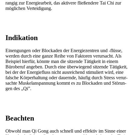
ran­gig zur Ener­gie­ar­beit, das akti­ve­re flie­ßen­de­re Tai Chi zur
mög­li­chen Verteidigung.
Indikation
Ein­engun­gen oder Blo­cka­den der Ener­gie­zen­tren und ‑flüs­se,
wer­den durch eine gan­ze Rei­he von Fak­to­ren ver­ur­sacht. Als
Bei­spiel hier­für, könn­te man die sit­zen­de Tätig­keit in einem
Büro­be­ruf ange­ben. Durch eine über­wie­gend sit­zen­de Tätig­keit,
bei der der Ener­gie­fluss nicht aus­rei­chend sti­mu­liert wird, eine
fal­sche Kör­per­hal­tung oder dau­ern­de, häu­fig durch Stress ver­ur­
sach­te Mus­kel­an­span­nung kommt es zu Blo­cka­den und Stö­run­
gen des „Qi”.
Beachten
Obwohl man Qi Gong auch schnell und effek­tiv im Sin­ne einer