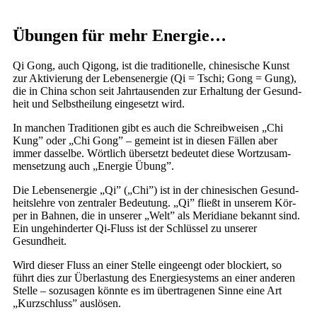
Übungen für mehr Energie…
Qi Gong, auch Qigong, ist die tra­di­tio­nel­le, chi­ne­si­sche Kunst
zur Akti­vie­rung der Lebens­en­er­gie (Qi = Tschi; Gong = Gung),
die in Chi­na schon seit Jahr­tau­sen­den zur Erhal­tung der Gesund­
heit und Selbst­hei­lung ein­ge­setzt wird.
In man­chen Tra­di­tio­nen gibt es auch die Schreib­wei­sen „Chi
Kung” oder „Chi Gong” – gemeint ist in die­sen Fäl­len aber
immer das­sel­be. Wört­lich über­setzt bedeu­tet die­se Wort­zu­sam­
men­set­zung auch „Ener­gie Übung”.
Die Lebens­en­er­gie „Qi” („Chi”) ist in der chi­ne­si­schen Gesund­
heits­leh­re von zen­tra­ler Bedeu­tung. „Qi” fließt in unse­rem Kör­
per in Bah­nen, die in unse­rer „Welt” als Meri­dia­ne bekannt sind.
Ein unge­hin­der­ter Qi-Fluss ist der Schlüs­sel zu unse­rer
Gesundheit.
Wird die­ser Fluss an einer Stel­le ein­ge­engt oder blo­ckiert, so
führt dies zur Über­las­tung des Ener­gie­sys­tems an einer ande­ren
Stel­le – sozu­sa­gen könn­te es im über­tra­ge­nen Sin­ne eine Art
„Kurz­schluss” auslösen.